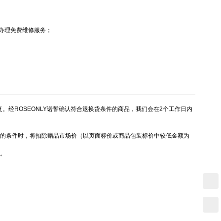
您办理免费维修服务；
复。经ROSEONLY诺誓确认符合退换货条件的商品，我们会在2个工作日内
）的条件时，将扣除赠品市场价（以页面标价或商品包装标价中较低金额为
偿。