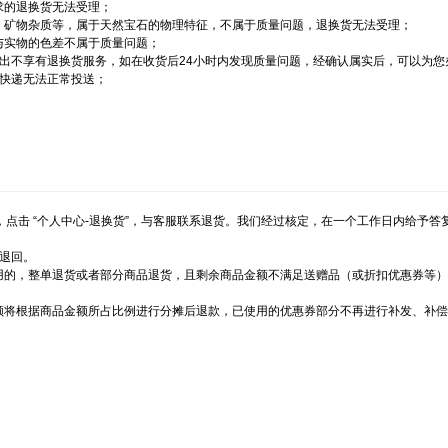
求的退换货无法受理；
泡、矿物杂质等，属于天然宝石的物理特征，不属于质量问题，退换货无法受理；
与实物的色差不属于质量问题；
售出不享有退换货服务，如在收货后24小时内发现质量问题，经确认属实后，可以为
或快递无法正常投送；
，点击 “个人中心-退换货”，与客服联系退货。我们经过核定，在一个工作日内给予答
路退回。
使用的，整单退货或者部分商品退货，且剩余商品金额不满足送赠品（或折扣优惠券等
金额将根据商品金额所占比例进行分摊后退款，已使用的优惠券部分不再进行补发、补