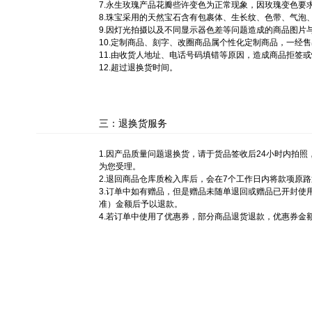
7.永生玫瑰产品花瓣些许变色为正常现象，因玫瑰变色要
8.珠宝采用的天然宝石含有包裹体、生长纹、色带、气
9.因灯光拍摄以及不同显示器色差等问题造成的商品图片
10.定制商品、刻字、改圈商品属个性化定制商品，一经
11.由收货人地址、电话号码填错等原因，造成商品拒签
12.超过退换货时间。
三：退换货服务
1.因产品质量问题退换货，请于货品签收后24小时内拍照
为您受理。
2.退回商品仓库质检入库后，会在7个工作日内将款项原
3.订单中如有赠品，但是赠品未随单退回或赠品已开封
准）金额后予以退款。
4.若订单中使用了优惠券，部分商品退货退款，优惠券