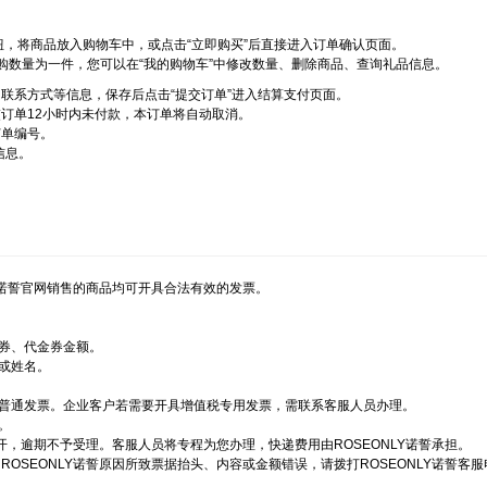
钮，将商品放入购物车中，或点击“立即购买”后直接进入订单确认页面。
购数量为一件，您可以在“我的购物车”中修改数量、删除商品、查询礼品信息。
联系方式等信息，保存后点击“提交订单”进入结算支付页面。
订单12小时内未付款，本订单将自动取消。
订单编号。
信息。
Y诺誓官网销售的商品均可开具合法有效的发票。
券、代金券金额。
或姓名。
普通发票。企业客户若需要开具增值税专用发票，需联系客服人员办理。
。
开，逾期不予受理。客服人员将专程为您办理，快递费用由ROSEONLY诺誓承担。
EONLY诺誓原因所致票据抬头、内容或金额错误，请拨打ROSEONLY诺誓客服电话：4