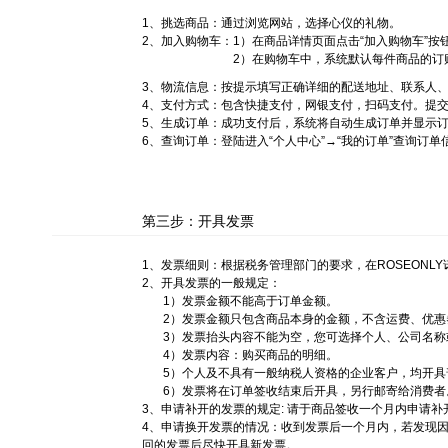
1、挑选商品：通过浏览网站，选择心仪的礼物。
2、加入购物车：
1）在商品详情页面点击“加入购物车”按
2）在购物车中，系统默认每件商品的订
3、物流信息：按提示填写正确详细的配送地址、联系人、
4、支付方式：包含快捷支付，网银支付，扫码支付。提交
5、生成订单：成功支付后，系统将自动生成订单并显示
6、查询订单：登陆进入“个人中心”→“我的订单”查询订单
第三步：开具发票
1、发票细则：根据税务管理部门的要求，在ROSEONL
2、开具发票的一般规定：
1）发票金额不能高于订单金额。
2）发票金额只包含商品本身的金额，不含运费、优惠
3）发票抬头内容不能为空，您可选择个人、公司名称
4）发票内容：购买商品的明细。
5）个人及不具有一般纳税人资格的企业客户，均开具
6）发票将在订单签收结束后开具，另行邮寄给消费者
3、申请补开的发票的规定: 请于商品签收一个月内申请补
4、申请换开发票的情况：收到发票后一个月内，若发现因ROS
回的发票后尽快开具新发票。