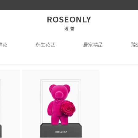
鲜花
永生花艺
居家精品
臻
桶
形
件
玫瑰心形
骨瓷餐具
玫瑰方形
列
产
列
乐系列
THE PINK至亲挚友
ROSEONLY GREY
THE PINK至亲挚友
高级定制玫瑰
心动系列