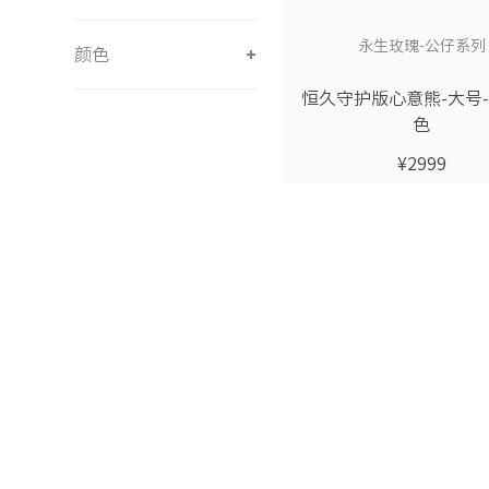
大号
永生玫瑰-公仔系列
颜色
恒久守护版心意熊-大号
巧克力色
色
玫红色
¥2999