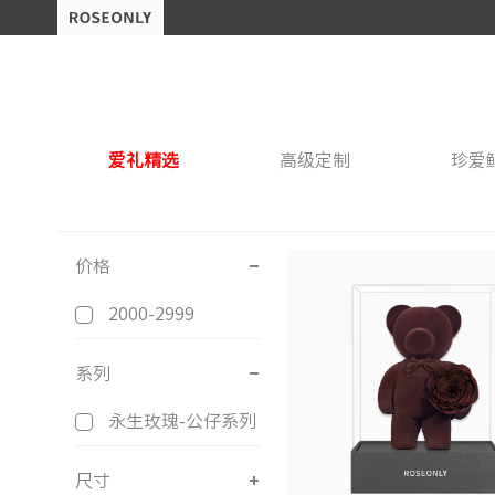
爱礼精选
高级定制
珍爱
类型
类型
类型
类型
玫瑰公仔
玫瑰花盒
玫瑰公仔
香水香氛
玫瑰心型
玫瑰手捧
玫瑰音乐
玩偶挂件
玫瑰花
玫瑰球
家居摆
价格
2000-2999
系列
系列
系列
系列
公仔系列
进口经典
公仔系列
经典系列
玫瑰系列
心动系列
水晶之恋系列
公仔系列
经典系
钟情国
心爱系
音
系列
永生玫瑰-公仔系列
尺寸